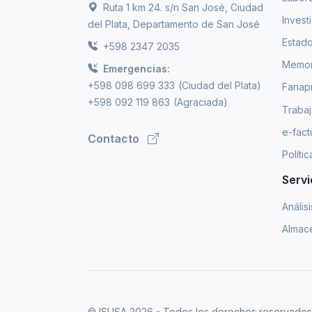
Ruta 1 km 24. s/n San José, Ciudad
Invest
del Plata, Departamento de San José
Estado
+598 2347 2035
Memori
Emergencias:
+598 098 699 333
(Ciudad del Plata)
Fanap
+598 092 119 863
(Agraciada)
Trabaj
e-fact
Contacto
Políti
Servi
Anális
Almace
© ISUSA 2026 - Todos los derechos reservados