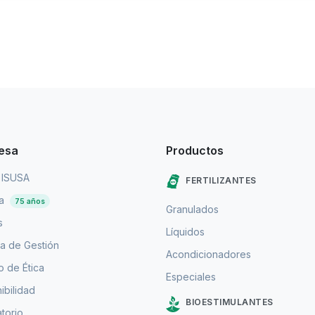
esa
Productos
 ISUSA
FERTILIZANTES
ia
75 años
Granulados
s
Líquidos
a de Gestión
Acondicionadores
 de Ética
Especiales
ibilidad
BIOESTIMULANTES
torio