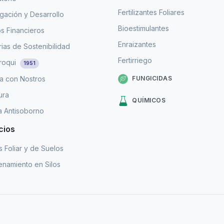
Fertilizantes Foliares
igación y Desarrollo
Bioestimulantes
s Financieros
Enraizantes
as de Sostenibilidad
Fertirriego
roqui
1951
FUNGICIDAS
a con Nostros
ura
QUÍMICOS
ca Antisoborno
cios
is Foliar y de Suelos
namiento en Silos
.