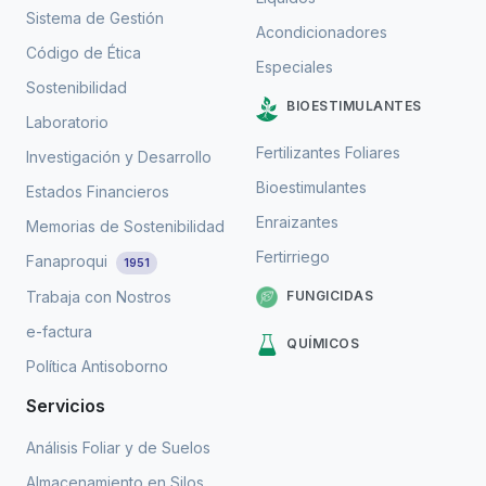
Sistema de Gestión
Acondicionadores
Código de Ética
Especiales
Sostenibilidad
BIOESTIMULANTES
Laboratorio
Fertilizantes Foliares
Investigación y Desarrollo
Bioestimulantes
Estados Financieros
Enraizantes
Memorias de Sostenibilidad
Fertirriego
Fanaproqui
1951
FUNGICIDAS
Trabaja con Nostros
e-factura
QUÍMICOS
Política Antisoborno
Servicios
Análisis Foliar y de Suelos
Almacenamiento en Silos