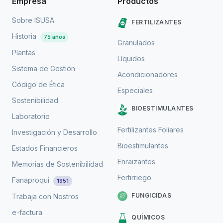
Empresa
Productos
Sobre ISUSA
FERTILIZANTES
Historia
75 años
Granulados
Plantas
Líquidos
Sistema de Gestión
Acondicionadores
Código de Ética
Especiales
Sostenibilidad
BIOESTIMULANTES
Laboratorio
Fertilizantes Foliares
Investigación y Desarrollo
Bioestimulantes
Estados Financieros
Enraizantes
Memorias de Sostenibilidad
Fertirriego
Fanaproqui
1951
FUNGICIDAS
Trabaja con Nostros
e-factura
QUÍMICOS